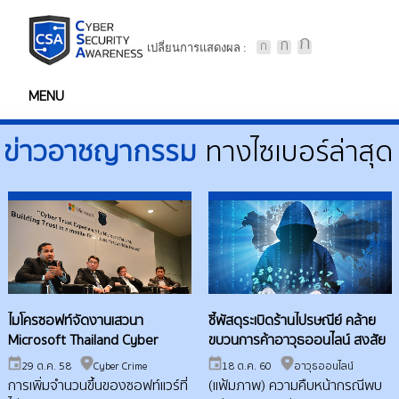
เปลี่ยนการแสดงผล :
MENU
ข่าวอาชญากรรม
ทางไซเบอร์ล่าสุด
ไมโครซอฟท์จัดงานเสวนา
ชี้พัสดุระเบิดร้านไปรษณีย์ คล้าย
Microsoft Thailand Cyber
ขบวนการค้าอาวุธออนไลน์ สงสัย
Trust Experience ร่วมต่อสู้กับ
ลักจากคลังแสง
29 ต.ค. 58
Cyber Crime
18 ต.ค. 60
อาวุธออนไลน์
อาชญากรรมบนโลกออนไลน์
การเพิ่มจำนวนขึ้นของซอฟท์แวร์ที่
(แฟ้มภาพ) ความคืบหน้ากรณีพบ