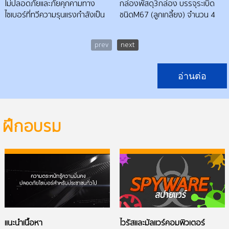
ไม่ปลอดภัยและภัยคุกคามทาง
กล่องพัสดุ3กล่อง บรรจุระเบิด
ไซเบอร์ที่ทวีความรุนแรงกำลังเป็น
ชนิดM67 (ลูกเกลี้ยง) จำนวน 4
ประเด็นสำคัญที่ส่งผลกระทบต่อ
ลูก ระเบิดชนิด
ความปลอดภัยและความเป็นส่วน
M26(น้อยหน่า)2ลูก และกระสุนปืน
prev
next
ตัวในโลกออนไลน์ทั้งในระดับปัจเจก
เอชเค100นัด ภายในร้าน Kerry
ชนและระดับองค์กรทั่วโลก ภัย
Exprees เคอรี่เอ็กซ์เพรส สาขา
คุกคามทางไซเบอร์ได้ตกอยู่ใน
บางเขน ล่าสุด เมื่อวันที่ 3 มิถุนายน
อ่านต่อ
ความสนใจของชาวโลกอีกครั้งเมื่อ
พ.ต.อ.อำนาจ อินทร
มีข่าวคราวเกี่ยวกับกองบัญชาการ
ทหารส่วนกลางของสหรัฐฯ (US
Central Command) และ บริษัท
ฝึกอบรม
โซนี่ พิคเจอร์ (Sony Pictures
Entertainment) ได้ถูกกลุ่มแฮ็ค
เกอร์จารกรรมข้อมูล ทำให้เห็นว่า
แม้แต่ในประเทศที่พัฒนาแล้วยังคง
ต้องเผชิญกับภัยคุกคามด้าน
ไซเบอร์ ซึ่งประเทศไทยเองก็ไม่อาจ
หลีกเลี่ยงได้
แนะนำเนื้อหา
ไวรัสและมัลแวร์คอมพิวเตอร์