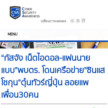
เปลี่ยนการแสดงผล :
MENU
“กัสจัง เน็ตไอดอล-แฟนนาย
แบบ”พบตร. โดนเครือข่าย”ซินแส
โชกุน”ตุ๋นทัวร์ญี่ปุ่น ลอยแพ
เพื่อน30คน