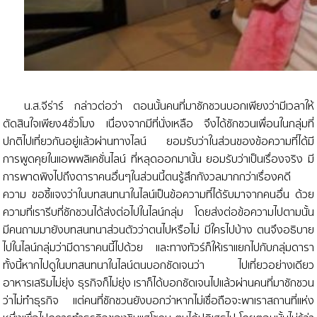
น.ส.จีร่าร์ กล่าวต่อว่า ตอนนั้นคนที่มาชักชวนบอกเพียงว่ามีเวลาให้
ตัดสินใจเพียง4ชั่วโมง เนื่องจากมีที่นั่งเหลือ จึงได้ชักชวนเพื่อนในกลุ่มที่
ปกติไปเที่ยวกันอยู่แล้วผ่านทางไลน์ ยอมรับว่าในส่วนของข้อความที่ได้มี
การพูดคุยในแอพพลิเคชั่นไลน์ ที่หลุดออกมานั้น ยอมรับว่าเป็นเรื่องจริง มี
การพาดพิงไปถึงดาราคนอื่นๆในส่วนนี้ตนรู้สึกกังวลมากกว่าเรื่องคดี
ความ ขอชี้แจงว่าในบทสนทนาในไลน์เป็นข้อความที่ได้รับมาจากคนอื่น ด้วย
ความที่เรารีบที่ชักชวนได้ส่งต่อไปในไลน์กลุ่ม โดยส่งต่อข้อความไปตามนั้น
มีคนถามมายังบทสนทนาส่วนตัวว่าตนไปหรือไม่ มีใครไปบ้าง ตนจึงอธิบาย
ไปในไลน์กลุ่มว่ามีดาราคนนี้ไปด้วย และทางทัวร์ก็ให้เราแยกไปกับกลุ่มดารา
ทั้งนี้หากไปดูในบทสนทนาในไลน์ตนบอกชัดเจนว่า ไปเที่ยวอย่างเดียว
อาหารเสริมไม่ยุ่ง ธุรกิจก็ไม่ยุ่ง เราก็ได้บอกชัดเจนไปแล้วผ่านคนที่มาชักชวน
ว่าไม่ทำธุรกิจ แต่คนที่ชักชวนยังบอกว่าหากไม่เชื่อถือจะพาเราสถานที่แห่ง