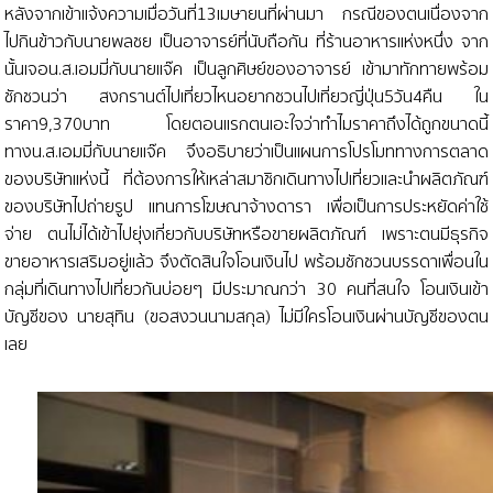
หลังจากเข้าแจ้งความเมื่อวันที่13เมษายนที่ผ่านมา กรณีของตนเนื่องจาก
ไปกินข้าวกับนายพลชย เป็นอาจารย์ที่นับถือกัน ที่ร้านอาหารแห่งหนึ่ง จาก
นั้นเจอน.ส.เอมมี่กับนายแจ๊ค เป็นลูกศิษย์ของอาจารย์ เข้ามาทักทายพร้อม
ชักชวนว่า สงกรานต์ไปเที่ยวไหนอยากชวนไปเที่ยวญี่ปุ่น5วัน4คืน ใน
ราคา9,370บาท โดยตอนแรกตนเอะใจว่าทำไมราคาถึงได้ถูกขนาดนี้
ทางน.ส.เอมมี่กับนายแจ๊ค จึงอธิบายว่าเป็นแผนการโปรโมททางการตลาด
ของบริษัทแห่งนี้ ที่ต้องการให้เหล่าสมาชิกเดินทางไปเที่ยวและนำผลิตภัณฑ์
ของบริษัทไปถ่ายรูป แทนการโฆษณาจ้างดารา เพื่อเป็นการประหยัดค่าใช้
จ่าย ตนไม่ได้เข้าไปยุ่งเกี่ยวกับบริษัทหรือขายผลิตภัณฑ์ เพราะตนมีธุรกิจ
ขายอาหารเสริมอยู่แล้ว จึงตัดสินใจโอนเงินไป พร้อมชักชวนบรรดาเพื่อนใน
กลุ่มที่เดินทางไปเที่ยวกันบ่อยๆ มีประมาณกว่า 30 คนที่สนใจ โอนเงินเข้า
บัญชีของ นายสุทิน (ขอสงวนนามสกุล) ไม่มีใครโอนเงินผ่านบัญชีของตน
เลย