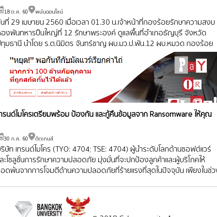
18 ต.ค. 60
พนันออนไลน์
ันที่ 29 เมษายน 2560 เมื่อเวลา 01.30 น.เจ้าหน้าที่กองร้อยรักษาความสงบ
องพันทหารปืนใหญ่ที่ 12 รักษาพระองค์ ดูแลพื้นที่อำเภอธัญบุรี จังหวัด
ปทุมธานี นำโดย ร.ต.นิมิตร จันทร์ชาญ ผบ.มว.ป.พัน.12 ผบ.หมวด กองร้อย
รักษาความสงบ พร้อมด้วยเจ้าหน้าที่ทหารจำนวนหนึ่ง ร่
เทรนด์ไมโครเตรียมพร้อม ป้องกัน และกู้คืนข้อมูลจาก Ransomware ให้คุณ
30 ก.ค. 60
ติดเกมส์
ริษัท เทรนด์ไมโคร (TYO: 4704; TSE: 4704) ผู้นำระดับโลกด้านซอฟต์แวร์
ละโซลูชั่นการรักษาความปลอดภัย มุ่งมั่นที่จะปกป้องลูกค้าและผู้บริโภคให้
รอดพ้นจากการโจมตีด้านความปลอดภัยที่ร้ายแรงที่สุดในปัจจุบัน เพียงในช่ว
 เดือนที่ผ่านมา เทรนด์ไมโครสามารถปิดกั้นภัยคุกคามจากมัลแวร์เรียกค่าไถ่
(Ransomware) กว่า 100 ล้านรายการให้ลูกค้า โดย 99 เปอร์เซ็นต์ของภัย
คุกคามที่ปิดกั้นมาจากอีเมล์และเว็บแทรฟฟิก พร้อมนำเสนอภาพรวมการ
ปกป้องตนเองด้วยการตระหนักถึงการเติบโตและผลกระทบของมัลแวร์เรียกค่