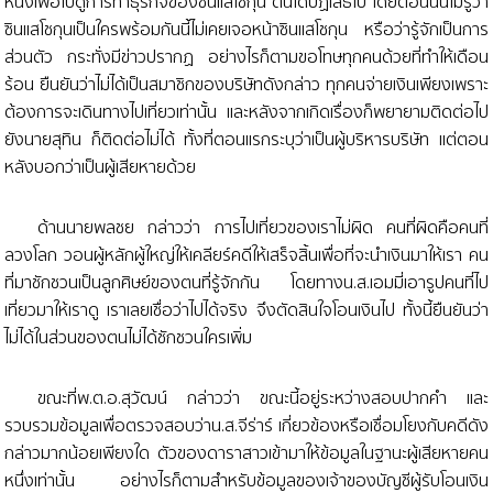
หนึ่งเพื่อไปดูการทำธุรกิจของชินแสโชกุน ตนได้ปฏิเสธไป โดยตอนนั้นไม่รู้ว่า
ซินแสโชกุนเป็นใครพร้อมกันนี้ไม่เคยเจอหน้าซินแสโชกุน หรือว่ารู้จักเป็นการ
ส่วนตัว กระทั่งมีข่าวปรากฏ อย่างไรก็ตามขอโทษทุกคนด้วยที่ทำให้เดือน
ร้อน ยืนยันว่าไม่ได้เป็นสมาชิกของบริษัทดังกล่าว ทุกคนจ่ายเงินเพียงเพราะ
ต้องการจะเดินทางไปเที่ยวเท่านั้น และหลังจากเกิดเรื่องก็พยายามติดต่อไป
ยังนายสุทิน ก็ติดต่อไม่ได้ ทั้งที่ตอนแรกระบุว่าเป็นผู้บริหารบริษัท แต่ตอน
หลังบอกว่าเป็นผู้เสียหายด้วย
ด้านนายพลชย กล่าวว่า การไปเที่ยวของเราไม่ผิด คนที่ผิดคือคนที่
ลวงโลก วอนผู้หลักผู้ใหญ่ให้เคลียร์คดีให้เสร็จสิ้นเพื่อที่จะนำเงินมาให้เรา คน
ที่มาชักชวนเป็นลูกศิษย์ของตนที่รู้จักกัน โดยทางน.ส.เอมมี่เอารูปคนที่ไป
เที่ยวมาให้เราดู เราเลยเชื่อว่าไปได้จริง จึงตัดสินใจโอนเงินไป ทั้งนี้ยืนยันว่า
ไม่ได้ในส่วนของตนไม่ได้ชักชวนใครเพิ่ม
ขณะที่พ.ต.อ.สุวัฒน์ กล่าวว่า ขณะนี้อยู่ระหว่างสอบปากคำ และ
รวบรวมข้อมูลเพื่อตรวจสอบว่าน.ส.จีร่าร์ เกี่ยวข้องหรือเชื่อมโยงกับคดีดัง
กล่าวมากน้อยเพียงใด ตัวของดาราสาวเข้ามาให้ข้อมูลในฐานะผู้เสียหายคน
หนึ่งเท่านั้น อย่างไรก็ตามสำหรับข้อมูลของเจ้าของบัญชีผู้รับโอนเงิน