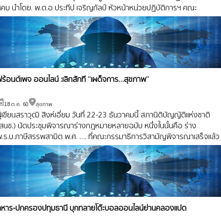
สคบ นำโดย. พ.ต.อ ประทีป เจริญกัลป์ หัวหน้าหน่วยปฏิบัติการฯ คณะ
รรมการคุ้มครองผู้บริโภค พร้อมด้วย ร.ต.นิมิต จ
ฟร้อนต์เพจ ออนไลน์ :เลิกสักที “เผด็จการ…สุขภาพ”
18 ต.ค. 60
สุขภาพ
ู้เขียนสราวุฒิ สิงห์เอี่ยม วันที่ 22-23 ธันวาคมนี้ สภานิติบัญญัติแห่งชาติ
(สนช.) นัดประชุมพิจารณาร่างกฎหมายหลายฉบับ หนึ่งในนั้นคือ ร่าง
พ.ร.บ.ภาษีสรรพสามิต พ.ศ. …. ที่คณะกรรมาธิการวิสามัญพิจารณาเสร็จแล้ว
ดยจะมีการแก้ไขร่างกฎหมายที่เกี่ยวข้อ
ทหาร-ปกครองปทุมธานี บุกทลายโต๊ะบอลออนไลน์ย่านคลองแปด