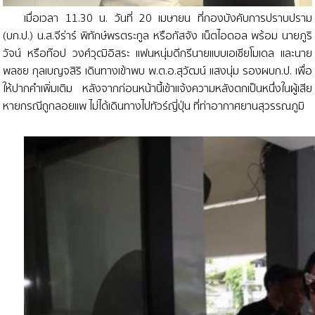
เมื่อเวลา 11.30 น. วันที่ 20 เมษายน ที่กองบังคับการปราบปราม
(บก.ป.) น.ส.จีร่าร์ พิทักษ์พรตระกูล หรือกัสจัง เน็ตไอดอล พร้อม นายภูริ
วัจน์ หรือท๊อป วงศ์วุฒิอิสระ แฟนหนุ่มดีกรีนายแบบเอเชียโมเดล และนาย
พลชย กุลเบญจสิริ เดินทางเข้าพบ พ.ต.อ.สุวัฒน์ แสงนุ่ม รองผบก.ป. เพื่อ
ให้ปากคำเพิ่มเติม หลังจากก่อนหน้านี้เข้าแจ้งความหลังตกเป็นหนึ่งในผู้เสีย
หายกรณีถูกลอยแพ ไม่ได้เดินทางไปทัวร์ญี่ปุ่น ที่ท่าอากาศยานสุวรรณภูมิ