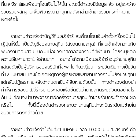
ที่น.ส.จีร่าร์และเพื่อนๆโอนเงินไปให้นั้น ขณะนี้ตำรวจมีข้อมูลแล้ว อยู่ระหว่าง
รวบรวมหลักฐานเพื่อพิจารณาว่าบุคคลดังกล่าวเข้าข่ายร่วมกระทำความ
ผิดหรือไม่
รายงานข่าวแจ้งว่าบัญชีที่น.ส.จีร่าร์และเพื่อนโอนเงินค่าตั๋วเครื่องบินไป
ญี่ปุ่นให้นั้น เป็นบัญชีของนายสุทิน (สงวนนามสกุล) ที่เคยเข้าแจ้งความกับ
พนักงานสอบสวน บก.ป.เมื่อช่วงเทศกาลสงกรานต์ที่ผ่านมา โดยระบุยอด
ความเสียหายกว่า1.9ล้านบาท อย่างไรก็ตามเมื่อน.ส.จีร่าร์ระบุว่านายสุทิน
แสดงตัวเป็นผู้บริหารของบริษัทที่จะพาไปเที่ยวญี่ปุ่น ระบุวันเดินทางเป็นวัน
ที่12 เมษายน และเมื่อเกิดเหตุทางผู้เสียหายพยายามทวงถามไปยังนายสุทิน
แต่กลับปฏิเสธภายหลังว่าตนตกเป็นผู้เสียหายด้วยนั้น ทางตำรวจต้องนำ
คำให้การของน.ส.จีร่าร์มาประกอบเพื่อยืนยันว่านายสุทินระบุตัวตนอย่างไร
กันแน่ ก่อนจะนำมาพิจารณาอีกครั้งว่านายสุทินเข้าข่ายร่วมกระทำความผิด
หรือไม่ ทั้งนี้เบื้องต้นตำรวจทราบว่านายสุทินน่าจะเป็นระดับแม่ข่ายใน
ขบวนการดังกล่าวด้วย
รายงานข่าวแจ้งว่าในวันที่21 เมษายน เวลา 10.00 น. น.ส. สิรินทร์ ก่อ