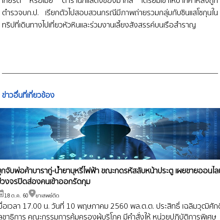
เกียรติ หรือเมย์ ดารานักแสดงช่องมากสี เตรียมเข้าให้ปากคำหลังถูก
ตำรวจบก.ป. เรียกตัวไปสอบสวนกรณีมีภาพถ่ายรวมกลุ่มกับซินแสโชกุนใน
ทริปที่เดินทางไปเที่ยวหัวหินและร่วมงานเลี้ยงสังสรรค์บนเรือสำราญ
ข่าวอื่นที่เกี่ยวข้อง
ุกจับพ่อค้าบารากู่-น้ำยาบุหรี่ไฟฟ้า ขณะกดรหัสลับหน้าประตู เผยขายออนไล
มีวงจรปิดส่องคนเข้าออกรัดกุม
18 ต.ค. 60
ยาเสพย์ติด
มื่อเวลา 17.00 น. วันที่ 10 พฤษภาคม 2560 พล.ต.ต. ประสิทธิ์ เฉลิมวุฒิศักด
ลขาธิการ คณะกรรมการคุ้มครองผู้บริโภค มีคำสั่งให้ หน่วยปฏิบัติการพิเศษ