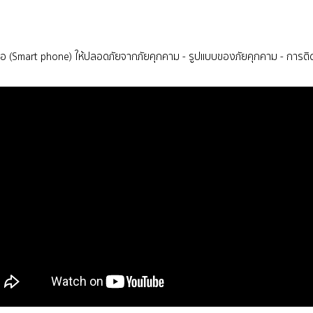
อ (Smart phone) ให้ปลอดภัยจากภัยคุกคาม - รูปแบบของภัยคุกคาม - การติดตั้